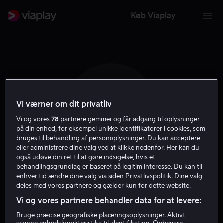
Køb Viaplay
Vi værner om dit privatliv
D A
Vi og vores
78
partnere gemmer og får adgang til oplysninger
på din enhed, for eksempel unikke identifikatorer i cookies, som
bruges til behandling af personoplysninger. Du kan acceptere
eller administrere dine valg ved at klikke nedenfor. Her kan du
også udøve din ret til at gøre indsigelse, hvis et
behandlingsgrundlag er baseret på legitim interesse. Du kan til
Dr Alban
enhver tid ændre dine valg via siden Privatlivspolitik. Dine valg
deles med vores partnere og gælder kun for dette website.
Vi og vores partnere behandler data for at levere:
Skuespiller
Bruge præcise geografiske placeringsoplysninger. Aktivt
scanne enhedskarakteristika til identifikation. Opbevare