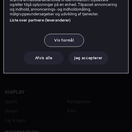
og/eller tilgå oplysninger på en enhed. Tilpasset annoncering
og indhold, annoncerings- og indholdsmåling,
målgruppeundersøgelser og udvikling af tjenester.
Liste over partnere (leverandører)
Vis formål
Fra 49 kr
Afvis alle
Jeg accepterer
VIAPLAY
Sport
Kategorier
Serier
Film
Lej & køb