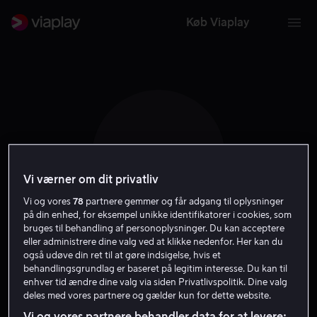
Køb Viaplay
D A
Vi værner om dit privatliv
Vi og vores
78
partnere gemmer og får adgang til oplysninger
på din enhed, for eksempel unikke identifikatorer i cookies, som
bruges til behandling af personoplysninger. Du kan acceptere
eller administrere dine valg ved at klikke nedenfor. Her kan du
Dulfi Al-Jabouri
også udøve din ret til at gøre indsigelse, hvis et
behandlingsgrundlag er baseret på legitim interesse. Du kan til
enhver tid ændre dine valg via siden Privatlivspolitik. Dine valg
Selv
Skuespiller
deles med vores partnere og gælder kun for dette website.
Vi og vores partnere behandler data for at levere: