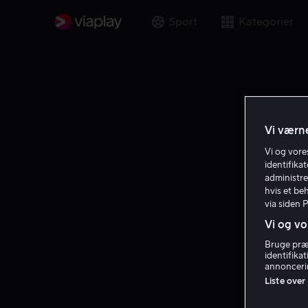
Sport
Kategorier
Vi værne
Vi og vor
identifika
administre
hvis et be
via siden 
Vi og vo
Bruge præc
identifika
annoncerin
Liste over
Filmprod