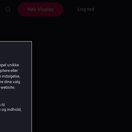
Køb Viaplay
Log ind
mpel unikke
ptere eller
 indsigelse,
re dine valg
 website.
til
g og indhold,
Producer