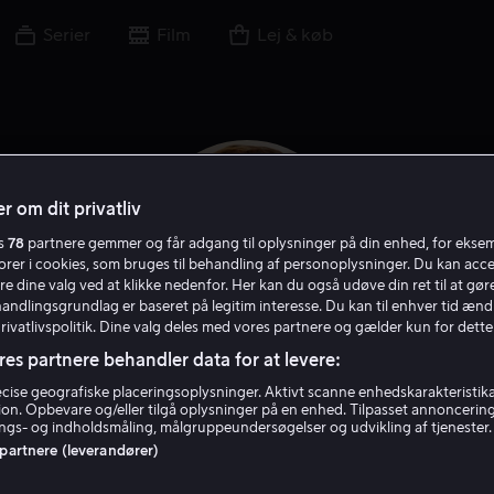
Serier
Film
Lej & køb
r om dit privatliv
es
78
partnere gemmer og får adgang til oplysninger på din enhed, for ekse
torer i cookies, som bruges til behandling af personoplysninger. Du kan acce
re dine valg ved at klikke nedenfor. Her kan du også udøve din ret til at gøre
handlingsgrundlag er baseret på legitim interesse. Du kan til enhver tid ænd
Privatlivspolitik. Dine valg deles med vores partnere og gælder kun for dette
res partnere behandler data for at levere:
Edward Burns
ise geografiske placeringsoplysninger. Aktivt scanne enhedskarakteristika 
tion. Opbevare og/eller tilgå oplysninger på en enhed. Tilpasset annoncerin
gs- og indholdsmåling, målgruppeundersøgelser og udvikling af tjenester.
 partnere (leverandører)
ucent
Filmmager
Skuespiller
Instruktør
Forfatter
Gæst