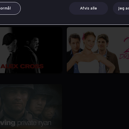
formål
Afvis alle
Jeg a