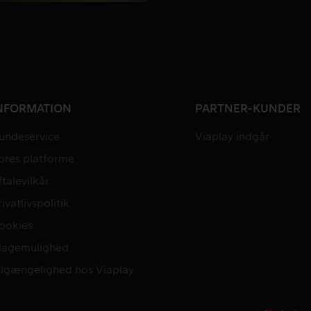
NFORMATION
PARTNER-KUNDER
undeservice
Viaplay indgår
ores platforme
ftalevilkår
rivatlivspolitik
ookies
lagemulighed
ilgængelighed hos Viaplay