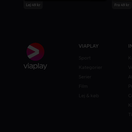
Lej 49 kr
Fra 49 kr
VIAPLAY
I
Sport
K
Kategorier
V
Serier
A
Film
P
Lej & køb
C
K
T