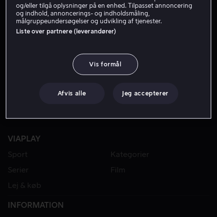
og/eller tilgå oplysninger på en enhed. Tilpasset annoncering
og indhold, annoncerings- og indholdsmåling,
målgruppeundersøgelser og udvikling af tjenester.
Liste over partnere (leverandører)
Vis formål
Afvis alle
Jeg accepterer
VIAPLAY
Sport
Kategorier
Serier
Film
Lej & køb
INFORMATION