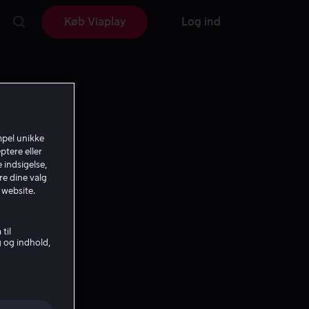
Køb Viaplay
Log ind
mpel unikke
ptere eller
 indsigelse,
re dine valg
 website.
til
g og indhold,