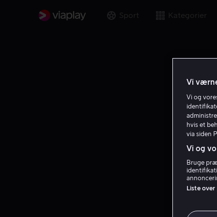
Sport
Kategorier
Vi værne
Vi og vor
identifika
administre
hvis et be
via siden 
Vi og vo
Bruge præc
identifika
annoncerin
Liste over