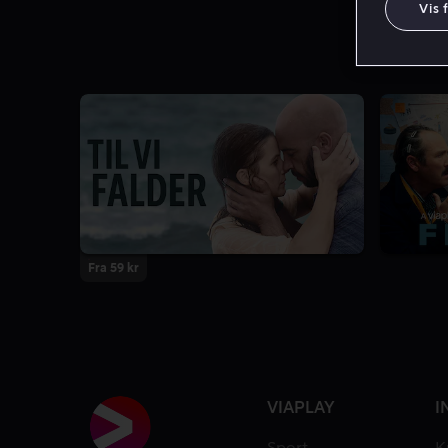
Vis 
7.4
Fra 59 kr
VIAPLAY
I