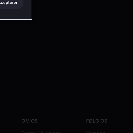
ccepterer
OM OS
FØLG OS