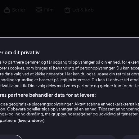
Serier
Film
Lej & køb
r om dit privatliv
es
78
partnere gemmer og får adgang til oplysninger på din enhed, for ekse
E T
torer i cookies, som bruges til behandling af personoplysninger. Du kan acce
re dine valg ved at klikke nedenfor. Her kan du også udøve din ret til at gøre
handlingsgrundlag er baseret på legitim interesse. Du kan til enhver tid ænd
Privatlivspolitik. Dine valg deles med vores partnere og gælder kun for dette
res partnere behandler data for at levere:
ise geografiske placeringsoplysninger. Aktivt scanne enhedskarakteristika 
tion. Opbevare og/eller tilgå oplysninger på en enhed. Tilpasset annoncerin
Emil Tholstrup
gs- og indholdsmåling, målgruppeundersøgelser og udvikling af tjenester.
 partnere (leverandører)
Skuespiller