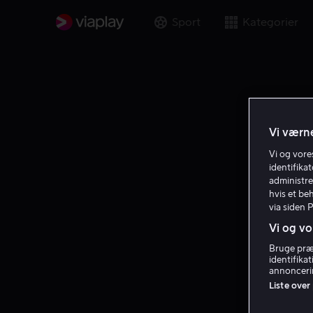
Sport
Kategorier
Vi værne
Vi og vor
identifika
administre
hvis et be
via siden 
Vi og vo
Bruge præc
identifika
annoncerin
Liste over