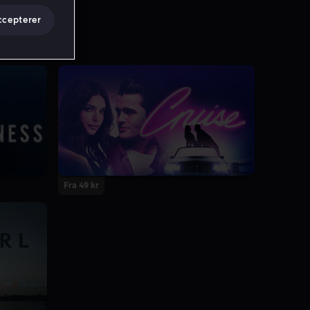
ccepterer
Fra 49 kr