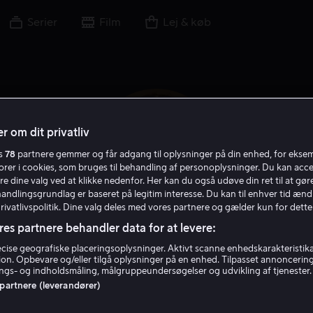
Serier
Film
Lej & køb
r om dit privatliv
es
78
partnere gemmer og får adgang til oplysninger på din enhed, for ekse
torer i cookies, som bruges til behandling af personoplysninger. Du kan acce
re dine valg ved at klikke nedenfor. Her kan du også udøve din ret til at gøre
handlingsgrundlag er baseret på legitim interesse. Du kan til enhver tid ænd
Privatlivspolitik. Dine valg deles med vores partnere og gælder kun for dette
res partnere behandler data for at levere:
Emily Ratajkowski
ise geografiske placeringsoplysninger. Aktivt scanne enhedskarakteristika 
tion. Opbevare og/eller tilgå oplysninger på en enhed. Tilpasset annoncerin
gs- og indholdsmåling, målgruppeundersøgelser og udvikling af tjenester.
 partnere (leverandører)
Skuespiller