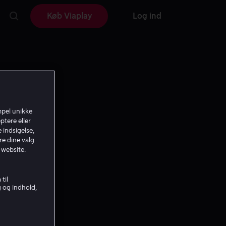
Køb Viaplay
Log ind
mpel unikke
ptere eller
 indsigelse,
re dine valg
 website.
til
g og indhold,