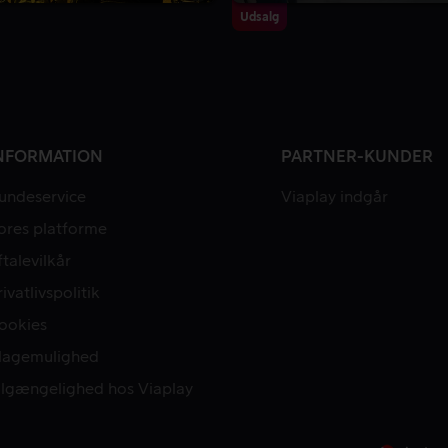
Udsalg
NFORMATION
PARTNER-KUNDER
undeservice
Viaplay indgår
ores platforme
ftalevilkår
rivatlivspolitik
ookies
lagemulighed
ilgængelighed hos Viaplay