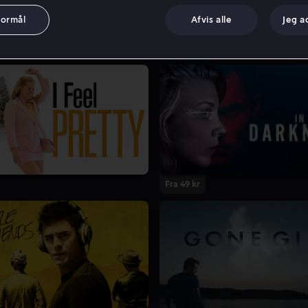
formål
Afvis alle
Jeg a
Fra 49 kr