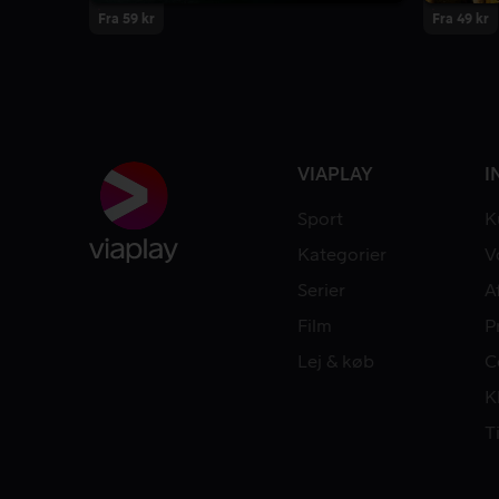
Fra 59 kr
Fra 49 kr
VIAPLAY
I
Sport
K
Kategorier
V
Serier
A
Film
P
Lej & køb
C
K
T