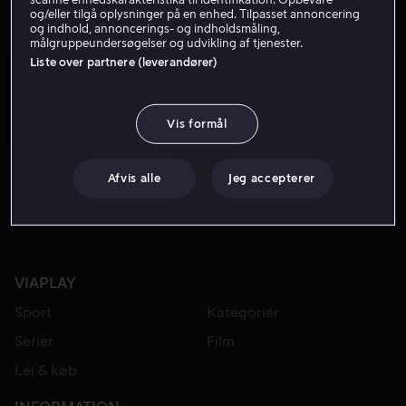
og/eller tilgå oplysninger på en enhed. Tilpasset annoncering
og indhold, annoncerings- og indholdsmåling,
målgruppeundersøgelser og udvikling af tjenester.
Liste over partnere (leverandører)
Vis formål
Lej 49 kr
Fra 59 kr
Afvis alle
Jeg accepterer
VIAPLAY
Sport
Kategorier
Serier
Film
Lej & køb