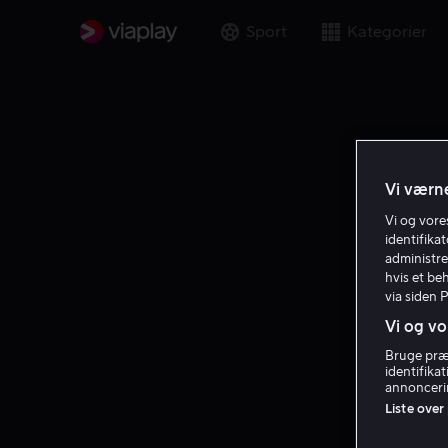
Sport
Kategorier
Vi værne
Vi og vor
identifika
administre
hvis et be
via siden 
Vi og vo
Bruge præc
identifika
annoncerin
Liste over