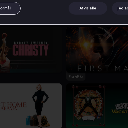
formål
Afvis alle
Jeg a
Fra 49 kr