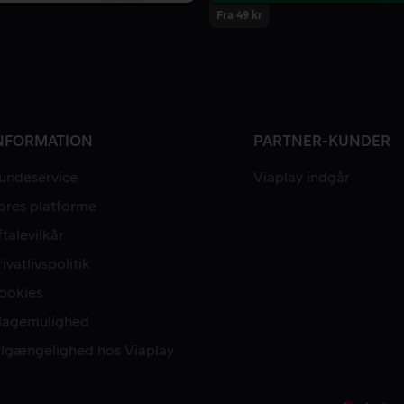
Fra 49 kr
NFORMATION
PARTNER-KUNDER
undeservice
Viaplay indgår
ores platforme
ftalevilkår
rivatlivspolitik
ookies
lagemulighed
ilgængelighed hos Viaplay