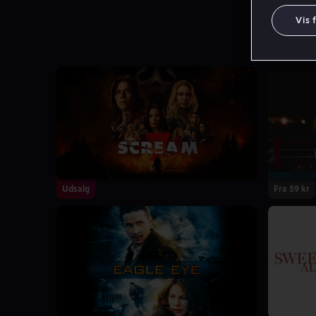
Vis 
Udsalg
Fra 59 kr