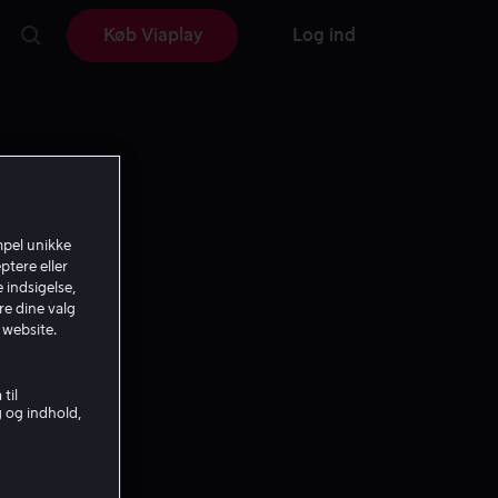
Køb Viaplay
Log ind
mpel unikke
ptere eller
 indsigelse,
re dine valg
 website.
til
g og indhold,