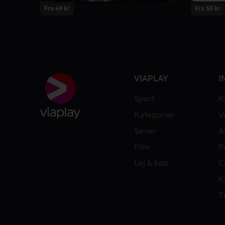
Fra 49 kr
Fra 55 kr
VIAPLAY
I
Sport
K
Kategorier
V
Serier
A
Film
P
Lej & køb
C
K
T