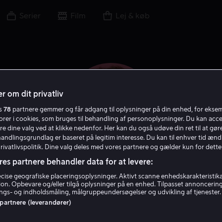
Serier
Film
Lej & køb
r om dit privatliv
es
78
partnere gemmer og får adgang til oplysninger på din enhed, for ekse
torer i cookies, som bruges til behandling af personoplysninger. Du kan acce
re dine valg ved at klikke nedenfor. Her kan du også udøve din ret til at gøre
handlingsgrundlag er baseret på legitim interesse. Du kan til enhver tid ænd
Privatlivspolitik. Dine valg deles med vores partnere og gælder kun for dette
res partnere behandler data for at levere:
Ethan Embry
ise geografiske placeringsoplysninger. Aktivt scanne enhedskarakteristika 
tion. Opbevare og/eller tilgå oplysninger på en enhed. Tilpasset annoncerin
gs- og indholdsmåling, målgruppeundersøgelser og udvikling af tjenester.
 partnere (leverandører)
Skuespiller
Gæst