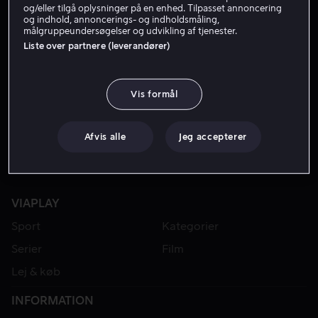
og/eller tilgå oplysninger på en enhed. Tilpasset annoncering
og indhold, annoncerings- og indholdsmåling,
målgruppeundersøgelser og udvikling af tjenester.
Liste over partnere (leverandører)
Vis formål
Afvis alle
Jeg accepterer
VIAPLAY
Sport
Kategorier
Serier
Film
Lej & køb
INFORMATION