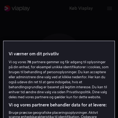
Køb Viaplay
Vi værner om dit privatliv
F P
Vi og vores
78
partnere gemmer og får adgang til oplysninger
på din enhed, for eksempel unikke identifikatorer i cookies, som
bruges til behandling af personoplysninger. Du kan acceptere
eller administrere dine valg ved at klikke nedenfor. Her kan du
også udøve din ret til at gøre indsigelse, hvis et
behandlingsgrundlag er baseret på legitim interesse. Du kan til
enhver tid ændre dine valg via siden Privatlivspolitik. Dine valg
Farnoush Parsiavashi
deles med vores partnere og gælder kun for dette website.
Vi og vores partnere behandler data for at levere:
Instruktør
Bruge præcise geografiske placeringsoplysninger. Aktivt
scanne enhedskarakteristika til identifikation. Opbevare