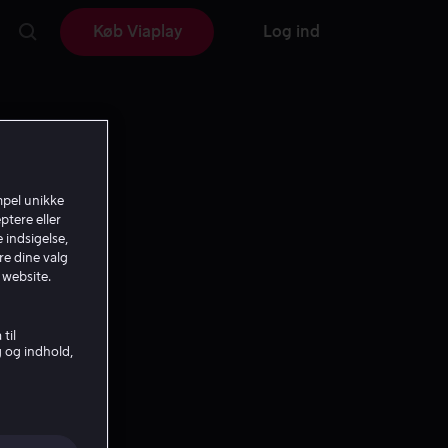
Køb Viaplay
Log ind
mpel unikke
ptere eller
 indsigelse,
re dine valg
 website.
til
g og indhold,