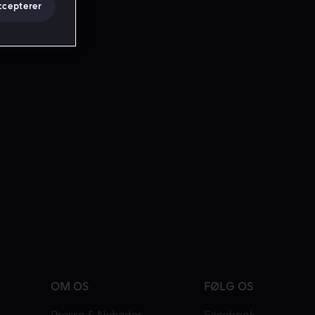
ccepterer
OM OS
FØLG OS