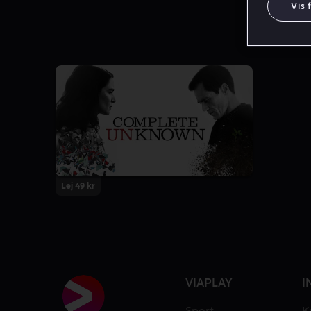
Vis 
Lej 49 kr
VIAPLAY
I