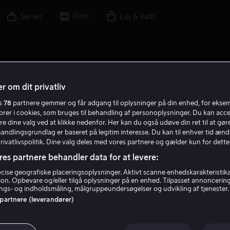
Serier
Film
Lej & køb
r om dit privatliv
es
78
partnere gemmer og får adgang til oplysninger på din enhed, for ekse
F
torer i cookies, som bruges til behandling af personoplysninger. Du kan acce
re dine valg ved at klikke nedenfor. Her kan du også udøve din ret til at gøre
handlingsgrundlag er baseret på legitim interesse. Du kan til enhver tid ænd
Privatlivspolitik. Dine valg deles med vores partnere og gælder kun for dette
res partnere behandler data for at levere:
ise geografiske placeringsoplysninger. Aktivt scanne enhedskarakteristika 
tion. Opbevare og/eller tilgå oplysninger på en enhed. Tilpasset annoncerin
FaTye
gs- og indholdsmåling, målgruppeundersøgelser og udvikling af tjenester.
 partnere (leverandører)
Skuespiller