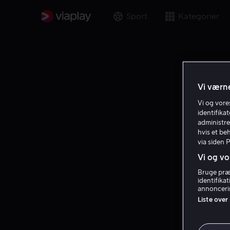
Sport
Kategorier
Vi værne
Vi og vor
identifika
administre
hvis et be
via siden 
Vi og vo
Bruge præc
identifika
annoncerin
Liste over