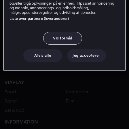
og/eller tilgå oplysninger på en enhed. Tilpasset annoncering
og indhold, annoncerings- og indholdsmåling,
målgruppeundersøgelser og udvikling af tjenester.
Liste over partnere (leverandører)
Vis formål
Afvis alle
Jeg accepterer
VIAPLAY
Sport
Kategorier
Serier
Film
Lej & køb
INFORMATION