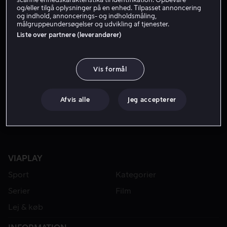
og/eller tilgå oplysninger på en enhed. Tilpasset annoncering
og indhold, annoncerings- og indholdsmåling,
målgruppeundersøgelser og udvikling af tjenester.
Liste over partnere (leverandører)
Vis formål
Fra 49 kr
Afvis alle
Jeg accepterer
VIAPLAY
Sport
Kategorier
Serier
Film
Lej & køb