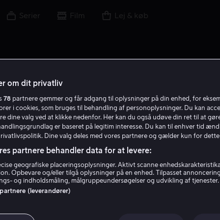
Serier
Film
Lej & køb
r om dit privatliv
es
78
partnere gemmer og får adgang til oplysninger på din enhed, for ekse
torer i cookies, som bruges til behandling af personoplysninger. Du kan acce
re dine valg ved at klikke nedenfor. Her kan du også udøve din ret til at gøre
handlingsgrundlag er baseret på legitim interesse. Du kan til enhver tid ænd
Privatlivspolitik. Dine valg deles med vores partnere og gælder kun for dette
res partnere behandler data for at levere:
ise geografiske placeringsoplysninger. Aktivt scanne enhedskarakteristika 
tion. Opbevare og/eller tilgå oplysninger på en enhed. Tilpasset annoncerin
Fritz Kortner
gs- og indholdsmåling, målgruppeundersøgelser og udvikling af tjenester.
 partnere (leverandører)
Skuespiller