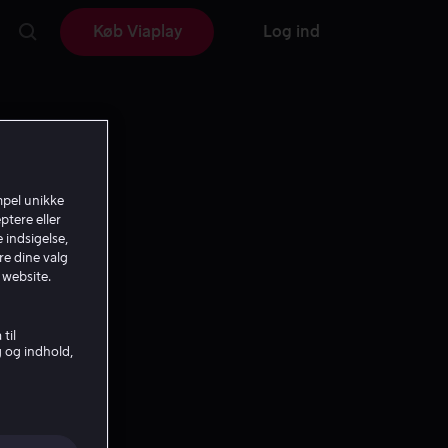
Køb Viaplay
Log ind
mpel unikke
ptere eller
 indsigelse,
re dine valg
 website.
til
g og indhold,