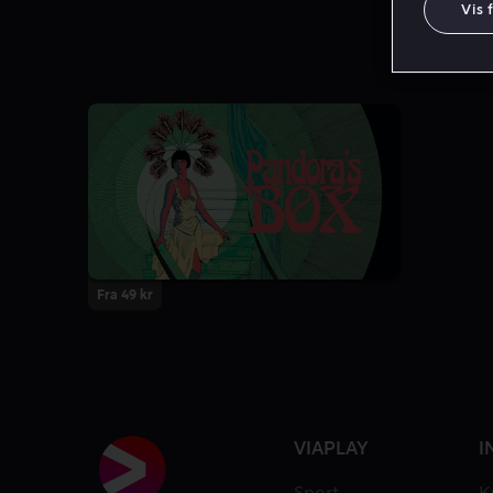
Vis 
Fra 49 kr
VIAPLAY
I