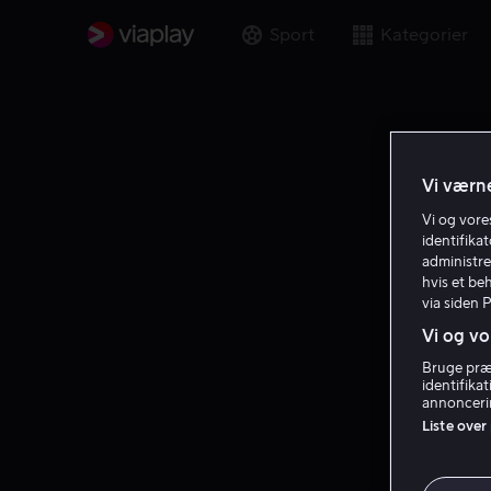
Sport
Kategorier
Vi værne
Vi og vor
identifika
administre
hvis et be
via siden 
Vi og vo
Bruge præc
identifika
annoncerin
Liste over