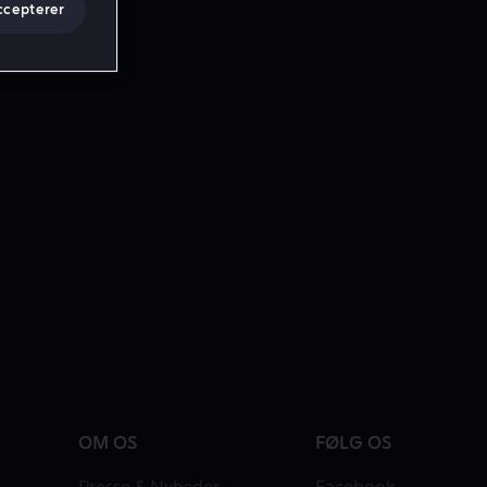
ccepterer
OM OS
FØLG OS