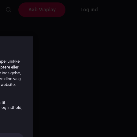
Køb Viaplay
Log ind
mpel unikke
ptere eller
 indsigelse,
re dine valg
 website.
til
g og indhold,