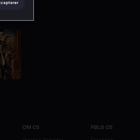
ccepterer
OM OS
FØLG OS