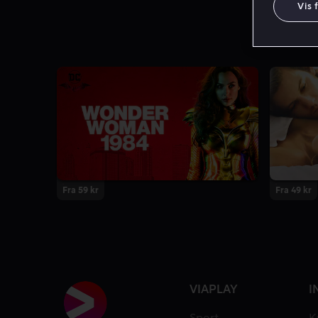
Vis 
Fra 59 kr
Fra 49 kr
VIAPLAY
I