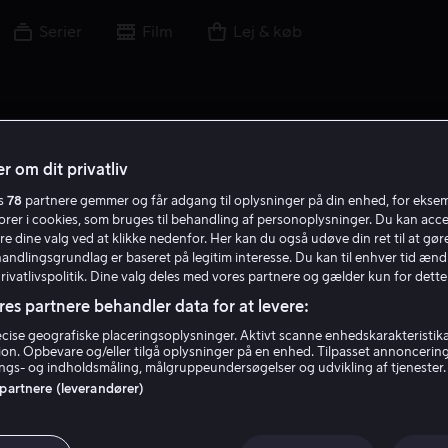
Serier
Film
Lej & køb
r om dit privatliv
es
78
partnere gemmer og får adgang til oplysninger på din enhed, for ekse
torer i cookies, som bruges til behandling af personoplysninger. Du kan acce
re dine valg ved at klikke nedenfor. Her kan du også udøve din ret til at gøre
handlingsgrundlag er baseret på legitim interesse. Du kan til enhver tid ænd
Privatlivspolitik. Dine valg deles med vores partnere og gælder kun for dette
res partnere behandler data for at levere:
ise geografiske placeringsoplysninger. Aktivt scanne enhedskarakteristika 
tion. Opbevare og/eller tilgå oplysninger på en enhed. Tilpasset annoncerin
Gabriella Wilde
gs- og indholdsmåling, målgruppeundersøgelser og udvikling af tjenester.
 partnere (leverandører)
Skuespiller