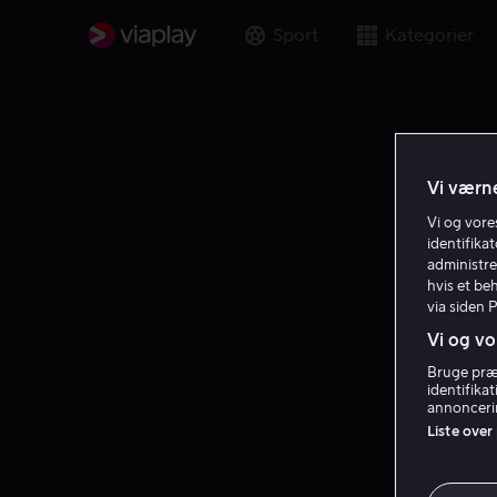
Sport
Kategorier
Vi værne
Vi og vor
identifika
administre
hvis et be
via siden 
Vi og vo
Bruge præc
identifika
annoncerin
Liste over