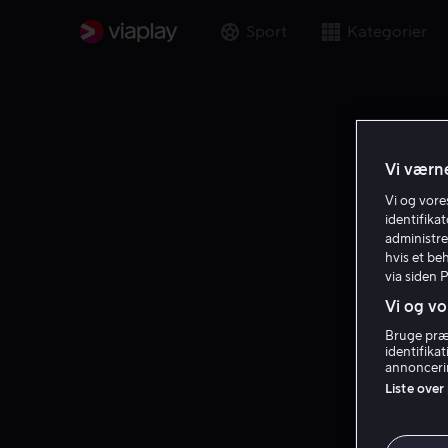
Sport
Kategorier
Vi værne
Vi og vor
identifika
administre
hvis et be
via siden 
Vi og vo
Bruge præc
identifika
annoncerin
Liste over