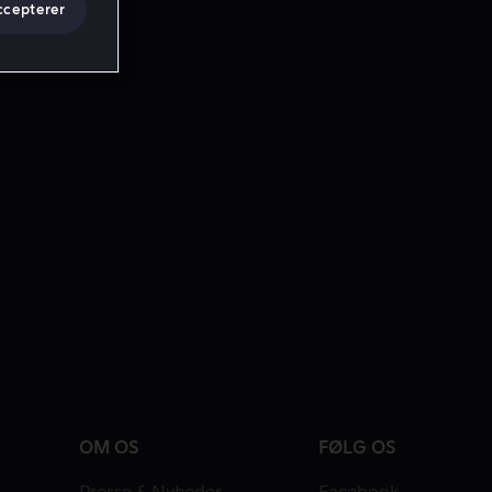
ccepterer
OM OS
FØLG OS