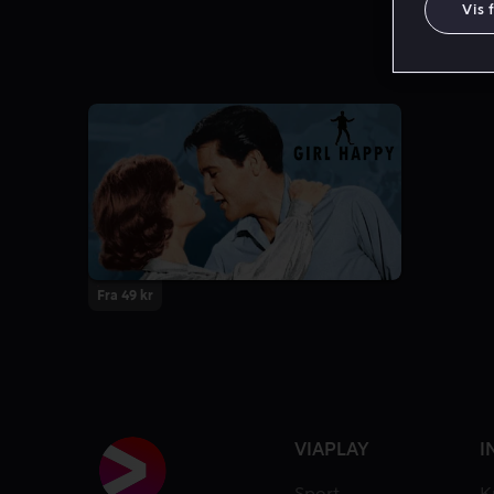
Vis 
Fra 49 kr
VIAPLAY
I