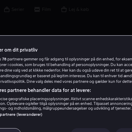
Serier
Film
Lej & køb
r om dit privatliv
es
78
partnere gemmer og får adgang til oplysninger på din enhed, for ekse
torer i cookies, som bruges til behandling af personoplysninger. Du kan acce
re dine valg ved at klikke nedenfor. Her kan du også udøve din ret til at gøre
handlingsgrundlag er baseret på legitim interesse. Du kan til enhver tid ænd
Privatlivspolitik. Dine valg deles med vores partnere og gælder kun for dette
res partnere behandler data for at levere:
ise geografiske placeringsoplysninger. Aktivt scanne enhedskarakteristika 
tion. Opbevare og/eller tilgå oplysninger på en enhed. Tilpasset annoncerin
Gary Crosby
gs- og indholdsmåling, målgruppeundersøgelser og udvikling af tjenester.
 partnere (leverandører)
Skuespiller