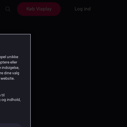
Køb Viaplay
Log ind
mpel unikke
ptere eller
 indsigelse,
re dine valg
 website.
til
g og indhold,