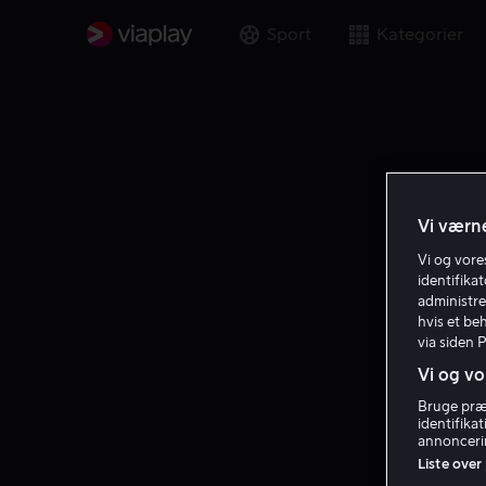
Sport
Kategorier
Vi værne
Vi og vor
identifika
administre
hvis et be
via siden 
Vi og vo
Bruge præc
identifika
annoncerin
Liste over