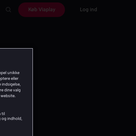
Køb Viaplay
Log ind
mpel unikke
ptere eller
 indsigelse,
re dine valg
 website.
til
g og indhold,