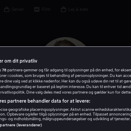
Serier
Film
Lej & køb
r om dit privatliv
es
78
partnere gemmer og får adgang til oplysninger på din enhed, for ekse
torer i cookies, som bruges til behandling af personoplysninger. Du kan acce
re dine valg ved at klikke nedenfor. Her kan du også udøve din ret til at gøre
handlingsgrundlag er baseret på legitim interesse. Du kan til enhver tid ænd
Privatlivspolitik. Dine valg deles med vores partnere og gælder kun for dette
res partnere behandler data for at levere:
Greg Berlanti
ise geografiske placeringsoplysninger. Aktivt scanne enhedskarakteristika 
tion. Opbevare og/eller tilgå oplysninger på en enhed. Tilpasset annoncerin
gs- og indholdsmåling, målgruppeundersøgelser og udvikling af tjenester.
Instruktør
Producer
Filmproducent
Filmmager
 partnere (leverandører)