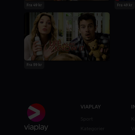
Fra 49 kr
Fra 49 kr
Fra 59 kr
VIAPLAY
I
Sport
K
Kategorier
V