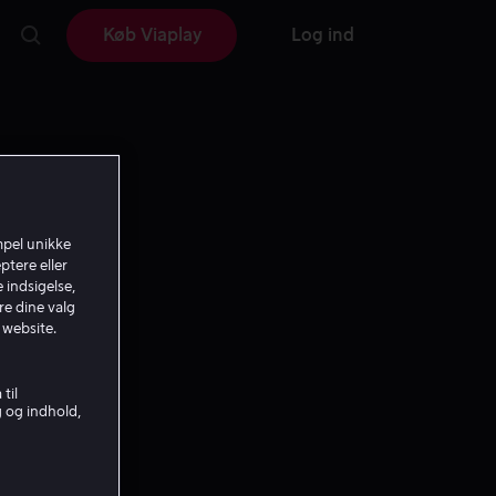
Køb Viaplay
Log ind
mpel unikke
ptere eller
 indsigelse,
re dine valg
 website.
til
g og indhold,