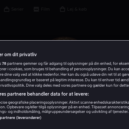
Serier
Film
Lej & køb
r om dit privatliv
es
78
partnere gemmer og får adgang til oplysninger på din enhed, for ekse
torer i cookies, som bruges til behandling af personoplysninger. Du kan acce
re dine valg ved at klikke nedenfor. Her kan du også udøve din ret til at gøre
handlingsgrundlag er baseret på legitim interesse. Du kan til enhver tid ænd
Privatlivspolitik. Dine valg deles med vores partnere og gælder kun for dette
res partnere behandler data for at levere:
Greg Bryk
ise geografiske placeringsoplysninger. Aktivt scanne enhedskarakteristika 
tion. Opbevare og/eller tilgå oplysninger på en enhed. Tilpasset annoncerin
gs- og indholdsmåling, målgruppeundersøgelser og udvikling af tjenester.
 partnere (leverandører)
Skuespiller
Gæst