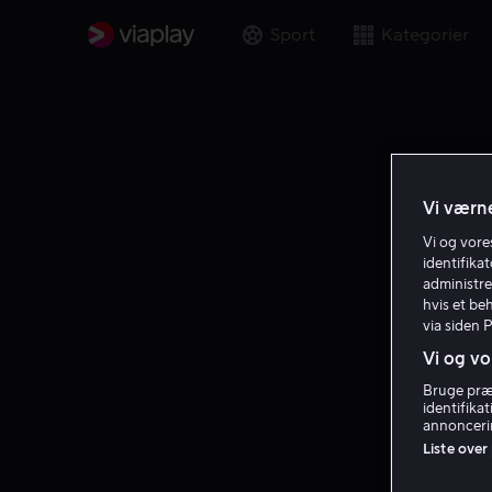
Sport
Kategorier
Vi værne
Vi og vor
identifika
administre
hvis et be
via siden 
Vi og vo
Bruge præc
identifika
annoncerin
Liste over