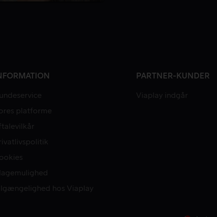
NFORMATION
PARTNER-KUNDER
undeservice
Viaplay indgår
ores platforme
ftalevilkår
rivatlivspolitik
ookies
lagemulighed
ilgængelighed hos Viaplay