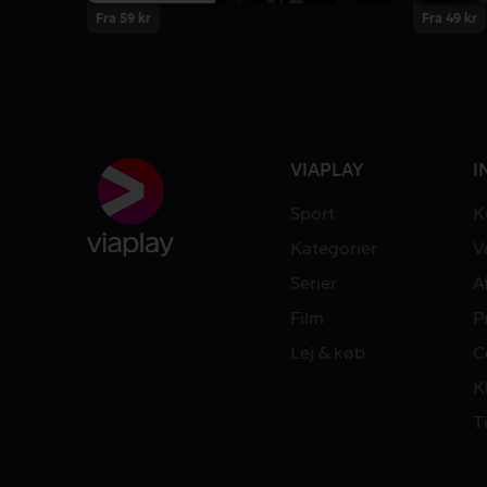
Fra 59 kr
Fra 49 kr
VIAPLAY
I
Sport
K
Kategorier
V
Serier
A
Film
P
Lej & køb
C
K
T