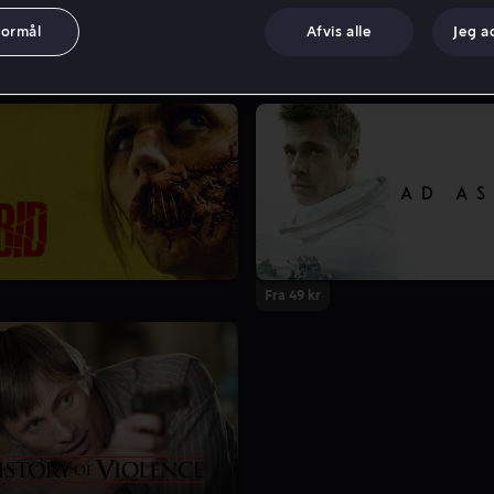
formål
Afvis alle
Jeg a
Fra 49 kr