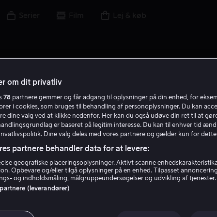
Serier
Film
Lej & køb
r om dit privatliv
es
78
partnere gemmer og får adgang til oplysninger på din enhed, for ekse
torer i cookies, som bruges til behandling af personoplysninger. Du kan acce
re dine valg ved at klikke nedenfor. Her kan du også udøve din ret til at gøre
handlingsgrundlag er baseret på legitim interesse. Du kan til enhver tid ænd
Privatlivspolitik. Dine valg deles med vores partnere og gælder kun for dette
res partnere behandler data for at levere:
ise geografiske placeringsoplysninger. Aktivt scanne enhedskarakteristika 
tion. Opbevare og/eller tilgå oplysninger på en enhed. Tilpasset annoncerin
Greg Chun
gs- og indholdsmåling, målgruppeundersøgelser og udvikling af tjenester.
 partnere (leverandører)
Stemme
Gæst