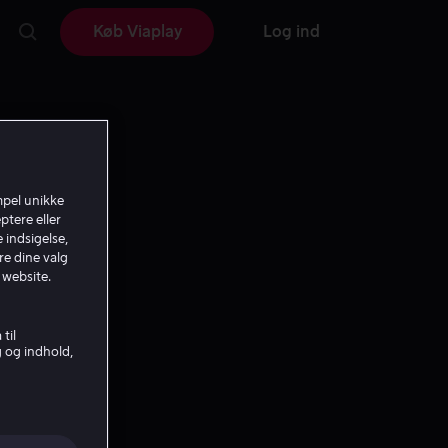
Køb Viaplay
Log ind
mpel unikke
ptere eller
 indsigelse,
re dine valg
 website.
til
g og indhold,