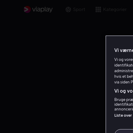
Sport
Kategorier
Vi værne
Vi og vor
identifika
administre
hvis et be
via siden 
Vi og vo
Bruge præc
identifika
annoncerin
Liste over