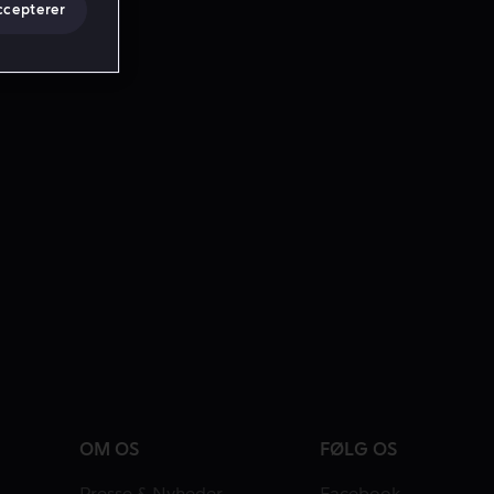
ccepterer
OM OS
FØLG OS