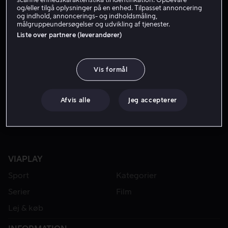
og/eller tilgå oplysninger på en enhed. Tilpasset annoncering
og indhold, annoncerings- og indholdsmåling,
målgruppeundersøgelser og udvikling af tjenester.
Liste over partnere (leverandører)
Vis formål
Fra 59 kr
Fra 49 kr
Afvis alle
Jeg accepterer
VIAPLAY
Sport
Kategorier
Serier
Film
Lej & køb