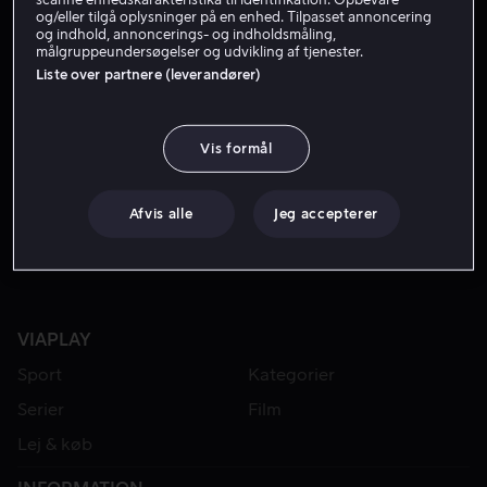
og/eller tilgå oplysninger på en enhed. Tilpasset annoncering
og indhold, annoncerings- og indholdsmåling,
målgruppeundersøgelser og udvikling af tjenester.
Liste over partnere (leverandører)
Vis formål
Fra 49 kr
Fra 49 kr
Afvis alle
Jeg accepterer
VIAPLAY
Sport
Kategorier
Serier
Film
Lej & køb