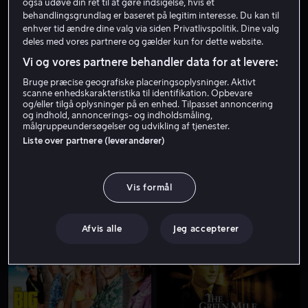
også udøve din ret til at gøre indsigelse, hvis et
behandlingsgrundlag er baseret på legitim interesse. Du kan til
enhver tid ændre dine valg via siden Privatlivspolitik. Dine valg
deles med vores partnere og gælder kun for dette website.
Vi og vores partnere behandler data for at levere:
Bruge præcise geografiske placeringsoplysninger. Aktivt
scanne enhedskarakteristika til identifikation. Opbevare
og/eller tilgå oplysninger på en enhed. Tilpasset annoncering
og indhold, annoncerings- og indholdsmåling,
Lej 49 kr
Fra 49 kr
målgruppeundersøgelser og udvikling af tjenester.
Liste over partnere (leverandører)
Vis formål
Fra 39 kr
Fra 49 kr
Afvis alle
Jeg accepterer