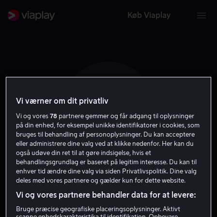
Køb Viaplay
Vi værner om dit privatliv
H P
Vi og vores
78
partnere gemmer og får adgang til oplysninger
på din enhed, for eksempel unikke identifikatorer i cookies, som
bruges til behandling af personoplysninger. Du kan acceptere
eller administrere dine valg ved at klikke nedenfor. Her kan du
også udøve din ret til at gøre indsigelse, hvis et
behandlingsgrundlag er baseret på legitim interesse. Du kan til
Harry Perdios
enhver tid ændre dine valg via siden Privatlivspolitik. Dine valg
deles med vores partnere og gælder kun for dette website.
Vi og vores partnere behandler data for at levere:
Skuespiller
Bruge præcise geografiske placeringsoplysninger. Aktivt
scanne enhedskarakteristika til identifikation. Opbevare