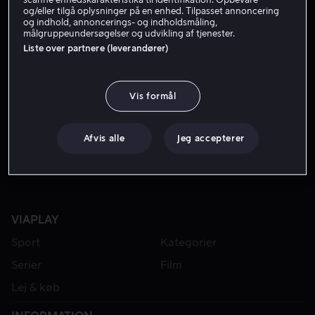
og/eller tilgå oplysninger på en enhed. Tilpasset annoncering
og indhold, annoncerings- og indholdsmåling,
målgruppeundersøgelser og udvikling af tjenester.
Liste over partnere (leverandører)
Vis formål
Fra 49 kr
Afvis alle
Jeg accepterer
VIAPLAY
Sport
Kategorier
Serier
Film
Lej & køb