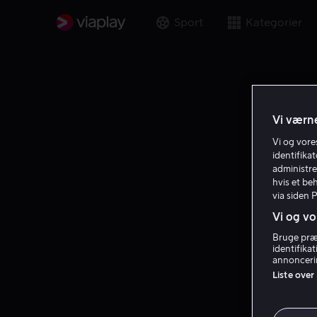
Sport
Kategorier
Vi værne
Vi og vor
identifika
administre
hvis et be
via siden 
Vi og vo
Bruge præc
identifika
annoncerin
Liste over