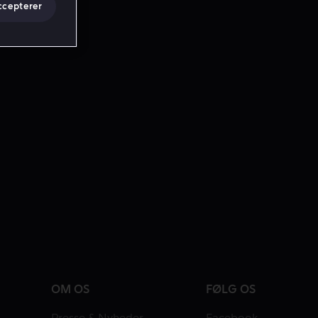
ccepterer
OM OS
FØLG OS