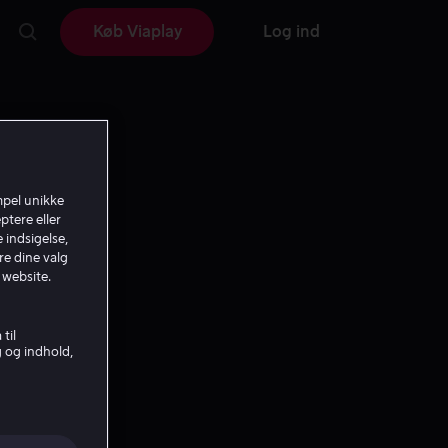
Køb Viaplay
Log ind
mpel unikke
ptere eller
 indsigelse,
re dine valg
 website.
til
g og indhold,