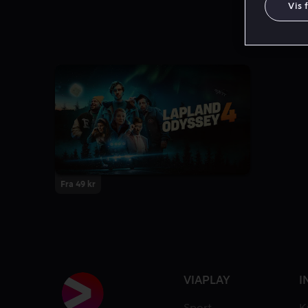
Vis 
Fra 49 kr
VIAPLAY
I