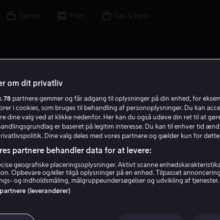
Serier
Film
Lej & køb
r om dit privatliv
es
78
partnere gemmer og får adgang til oplysninger på din enhed, for ekse
H R
torer i cookies, som bruges til behandling af personoplysninger. Du kan acce
re dine valg ved at klikke nedenfor. Her kan du også udøve din ret til at gøre
handlingsgrundlag er baseret på legitim interesse. Du kan til enhver tid ænd
Privatlivspolitik. Dine valg deles med vores partnere og gælder kun for dette
res partnere behandler data for at levere:
ise geografiske placeringsoplysninger. Aktivt scanne enhedskarakteristika 
tion. Opbevare og/eller tilgå oplysninger på en enhed. Tilpasset annoncerin
Heikki Ranta
gs- og indholdsmåling, målgruppeundersøgelser og udvikling af tjenester.
 partnere (leverandører)
Skuespiller