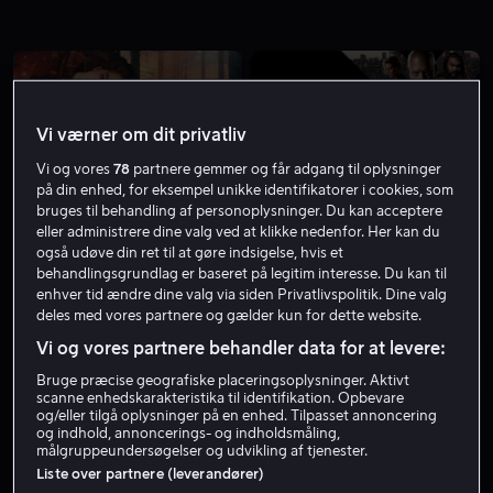
Vi værner om dit privatliv
Vi og vores
78
partnere gemmer og får adgang til oplysninger
på din enhed, for eksempel unikke identifikatorer i cookies, som
Fra 59 kr
Fra 49 kr
bruges til behandling af personoplysninger. Du kan acceptere
eller administrere dine valg ved at klikke nedenfor. Her kan du
også udøve din ret til at gøre indsigelse, hvis et
behandlingsgrundlag er baseret på legitim interesse. Du kan til
enhver tid ændre dine valg via siden Privatlivspolitik. Dine valg
deles med vores partnere og gælder kun for dette website.
Vi og vores partnere behandler data for at levere:
Udsalg
Fra 59 kr
Bruge præcise geografiske placeringsoplysninger. Aktivt
scanne enhedskarakteristika til identifikation. Opbevare
og/eller tilgå oplysninger på en enhed. Tilpasset annoncering
og indhold, annoncerings- og indholdsmåling,
målgruppeundersøgelser og udvikling af tjenester.
Liste over partnere (leverandører)