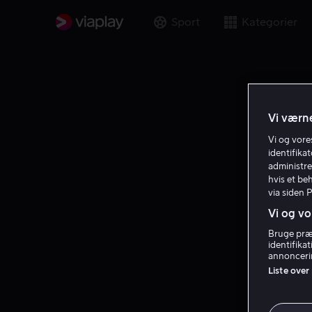
Sport
Kategorier
Vi værne
Vi og vor
identifika
administre
hvis et be
via siden 
Vi og vo
Bruge præc
identifika
annoncerin
Liste over