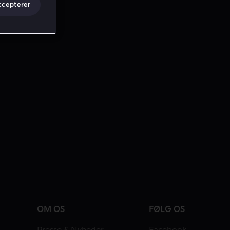
ccepterer
OM OS
FØLG OS