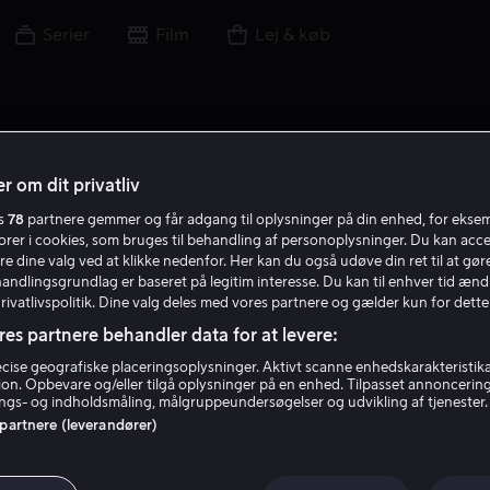
Serier
Film
Lej & køb
r om dit privatliv
es
78
partnere gemmer og får adgang til oplysninger på din enhed, for ekse
H S
torer i cookies, som bruges til behandling af personoplysninger. Du kan acce
re dine valg ved at klikke nedenfor. Her kan du også udøve din ret til at gøre
handlingsgrundlag er baseret på legitim interesse. Du kan til enhver tid ænd
Privatlivspolitik. Dine valg deles med vores partnere og gælder kun for dette
res partnere behandler data for at levere:
ise geografiske placeringsoplysninger. Aktivt scanne enhedskarakteristika 
tion. Opbevare og/eller tilgå oplysninger på en enhed. Tilpasset annoncerin
Hircano Soares
gs- og indholdsmåling, målgruppeundersøgelser og udvikling af tjenester.
 partnere (leverandører)
Skuespiller