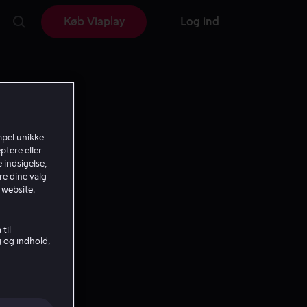
Køb Viaplay
Log ind
mpel unikke
ptere eller
 indsigelse,
re dine valg
 website.
til
g og indhold,