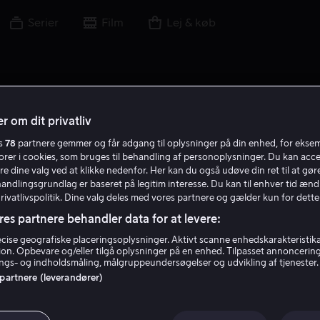
Serier
Film
Lej & køb
r om dit privatliv
es
78
partnere gemmer og får adgang til oplysninger på din enhed, for ekse
H E
torer i cookies, som bruges til behandling af personoplysninger. Du kan acce
re dine valg ved at klikke nedenfor. Her kan du også udøve din ret til at gøre
handlingsgrundlag er baseret på legitim interesse. Du kan til enhver tid ænd
Privatlivspolitik. Dine valg deles med vores partnere og gælder kun for dette
res partnere behandler data for at levere:
ise geografiske placeringsoplysninger. Aktivt scanne enhedskarakteristika 
tion. Opbevare og/eller tilgå oplysninger på en enhed. Tilpasset annoncerin
Holly Earl
gs- og indholdsmåling, målgruppeundersøgelser og udvikling af tjenester.
 partnere (leverandører)
Skuespiller