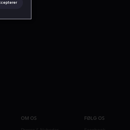
ccepterer
OM OS
FØLG OS