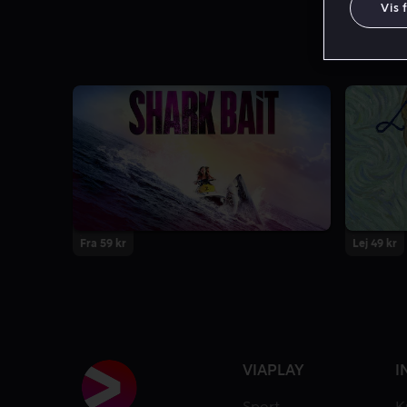
Vis 
Fra 59 kr
Lej 49 kr
VIAPLAY
I