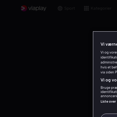
Sport
Kategorier
Vi værne
Vi og vor
identifika
administre
hvis et be
via siden 
Vi og vo
Bruge præc
identifika
annoncerin
Liste over