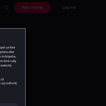
Køb Viaplay
Log ind
mpel unikke
ptere eller
 indsigelse,
re dine valg
 website.
til
g og indhold,