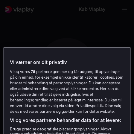
Køb Viaplay
Vi værner om dit privatliv
I H
Vi og vores
78
partnere gemmer og får adgang til oplysninger
på din enhed, for eksempel unikke identifikatorer i cookies, som
bruges til behandling af personoplysninger. Du kan acceptere
eller administrere dine valg ved at klikke nedenfor. Her kan du
også udøve din ret til at gøre indsigelse, hvis et
behandlingsgrundlag er baseret på legitim interesse. Du kan til
Isabelle Hertogh
enhver tid ændre dine valg via siden Privatlivspolitik. Dine valg
deles med vores partnere og gælder kun for dette website.
Vi og vores partnere behandler data for at levere:
Skuespiller
Bruge præcise geografiske placeringsoplysninger. Aktivt
scanne enhedskarakteristika til identifikation. Opbevare