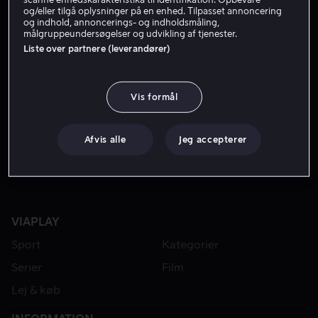
og/eller tilgå oplysninger på en enhed. Tilpasset annoncering
og indhold, annoncerings- og indholdsmåling,
målgruppeundersøgelser og udvikling af tjenester.
Liste over partnere (leverandører)
Vis formål
Fra 59 kr
Afvis alle
Jeg accepterer
VIAPLAY
Sport
Kategorier
Serier
Film
Lej & køb