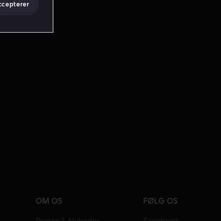
ccepterer
OM OS
FØLG OS