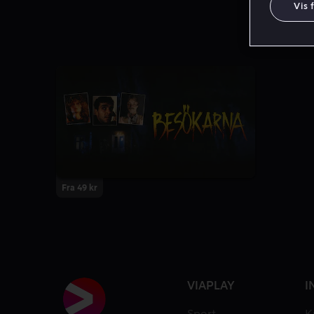
Vis 
Fra 49 kr
VIAPLAY
I