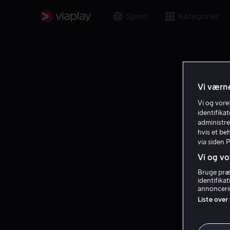
Sport
Kategorier
Vi værne
Vi og vor
identifika
administre
hvis et be
via siden 
Vi og vo
Bruge præc
identifika
annoncerin
Liste over