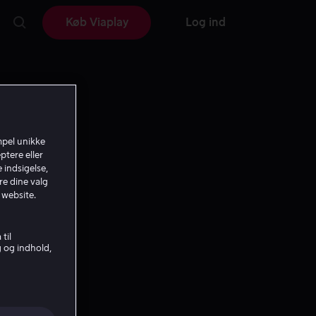
Køb Viaplay
Log ind
mpel unikke
ptere eller
 indsigelse,
re dine valg
 website.
til
g og indhold,