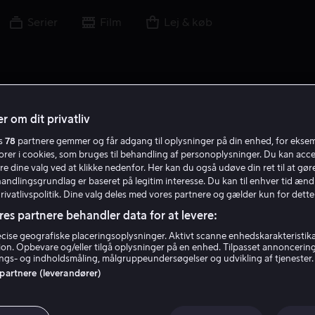
Serier
Film
Lej & køb
r om dit privatliv
es
78
partnere gemmer og får adgang til oplysninger på din enhed, for ekse
J E
torer i cookies, som bruges til behandling af personoplysninger. Du kan acce
re dine valg ved at klikke nedenfor. Her kan du også udøve din ret til at gøre
handlingsgrundlag er baseret på legitim interesse. Du kan til enhver tid ænd
Privatlivspolitik. Dine valg deles med vores partnere og gælder kun for dette
res partnere behandler data for at levere:
ise geografiske placeringsoplysninger. Aktivt scanne enhedskarakteristika 
tion. Opbevare og/eller tilgå oplysninger på en enhed. Tilpasset annoncerin
Jack Ersgard
gs- og indholdsmåling, målgruppeundersøgelser og udvikling af tjenester.
 partnere (leverandører)
Producer
Forfatter
Instruktør