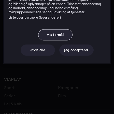
og/eller tilgå oplysninger på en enhed. Tilpasset annoncering
og indhold, annoncerings- og indholdsmåling,
målgruppeundersøgelser og udvikling af tjenester.
Liste over partnere (leverandører)
Vis formål
Fra 49 kr
Fra 49 kr
Afvis alle
Jeg accepterer
VIAPLAY
Sport
Kategorier
Serier
Film
Lej & køb