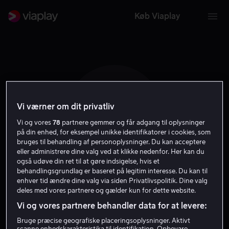
Køb Viaplay
Vi værner om dit privatliv
J S
Vi og vores
78
partnere gemmer og får adgang til oplysninger
på din enhed, for eksempel unikke identifikatorer i cookies, som
bruges til behandling af personoplysninger. Du kan acceptere
eller administrere dine valg ved at klikke nedenfor. Her kan du
også udøve din ret til at gøre indsigelse, hvis et
behandlingsgrundlag er baseret på legitim interesse. Du kan til
Jake Siegel
enhver tid ændre dine valg via siden Privatlivspolitik. Dine valg
deles med vores partnere og gælder kun for dette website.
Vi og vores partnere behandler data for at levere:
Skuespiller
Bruge præcise geografiske placeringsoplysninger. Aktivt
scanne enhedskarakteristika til identifikation. Opbevare