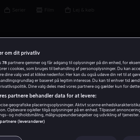
Serier
Film
Lej & køb
r om dit privatliv
es
78
partnere gemmer og får adgang til oplysninger på din enhed, for ekse
J M
torer i cookies, som bruges til behandling af personoplysninger. Du kan acce
re dine valg ved at klikke nedenfor. Her kan du også udøve din ret til at gøre
handlingsgrundlag er baseret på legitim interesse. Du kan til enhver tid ænd
Privatlivspolitik. Dine valg deles med vores partnere og gælder kun for dette
res partnere behandler data for at levere:
ise geografiske placeringsoplysninger. Aktivt scanne enhedskarakteristika 
tion. Opbevare og/eller tilgå oplysninger på en enhed. Tilpasset annoncerin
James Mark
gs- og indholdsmåling, målgruppeundersøgelser og udvikling af tjenester.
 partnere (leverandører)
Producer
Instruktør