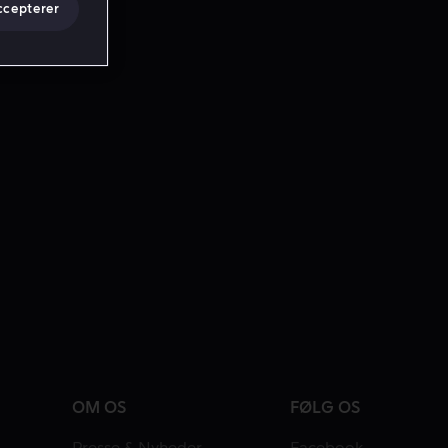
ccepterer
OM OS
FØLG OS