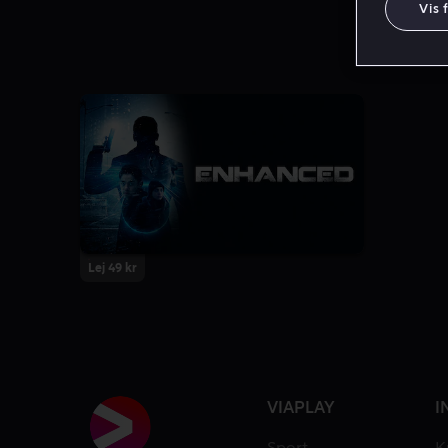
Vis 
Lej 49 kr
VIAPLAY
I