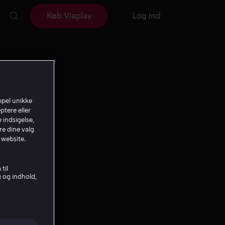
Køb Viaplay
Log ind
mpel unikke
ptere eller
 indsigelse,
re dine valg
 website.
til
g og indhold,