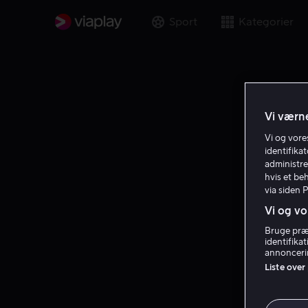
Sport
Kategorier
Vi værne
Vi og vor
identifika
administre
hvis et be
via siden 
Vi og vo
Bruge præc
identifika
annoncerin
Liste over