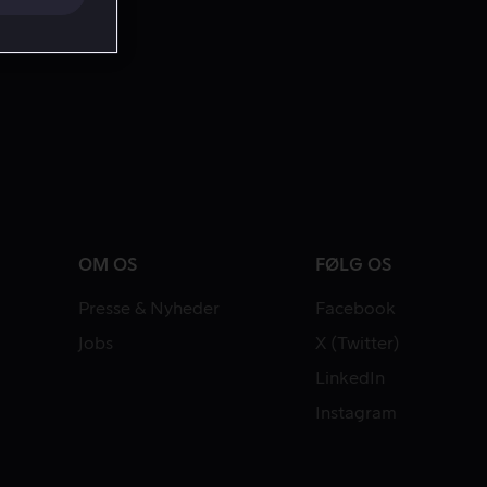
OM OS
FØLG OS
Presse & Nyheder
Facebook
Jobs
X (Twitter)
LinkedIn
Instagram