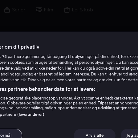
Serier
Film
Lej & køb
lm, skuespiller, instruktør, sport eller liga
r om dit privatliv
es
78
partnere gemmer og får adgang til oplysninger på din enhed, for ekse
torer i cookies, som bruges til behandling af personoplysninger. Du kan acce
re dine valg ved at klikke nedenfor. Her kan du også udøve din ret til at gøre
handlingsgrundlag er baseret på legitim interesse. Du kan til enhver tid ænd
Privatlivspolitik. Dine valg deles med vores partnere og gælder kun for dette
res partnere behandler data for at levere:
ise geografiske placeringsoplysninger. Aktivt scanne enhedskarakteristika 
tion. Opbevare og/eller tilgå oplysninger på en enhed. Tilpasset annoncerin
gs- og indholdsmåling, målgruppeundersøgelser og udvikling af tjenester.
 partnere (leverandører)
formål
Afvis alle
Jeg a