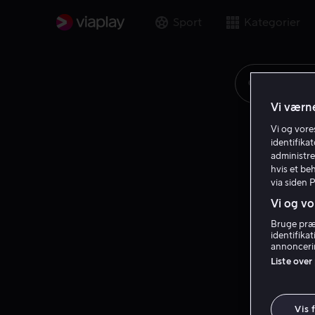
Sport
Kategorier
Søg på fi
Vi værne
Vi og vor
identifika
administre
hvis et be
via siden 
Vi og vo
Bruge præc
identifika
annoncerin
Liste over
Vis 