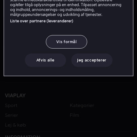
og/eller tilgå oplysninger på en enhed. Tilpasset annoncering
og indhold, annoncerings- og indholdsmåling,
målgruppeundersøgelser og udvikling af tjenester.
Liste over partnere (leverandører)
Vis formål
Fra 49 kr
Afvis alle
Jeg accepterer
VIAPLAY
Sport
Kategorier
Serier
Film
Lej & køb