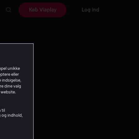
Køb Viaplay
Log ind
mpel unikke
ptere eller
 indsigelse,
re dine valg
 website.
til
g og indhold,