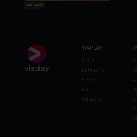
Fra 49 kr
VIAPLAY
I
Sport
K
Kategorier
V
Serier
A
Film
P
Lej & køb
C
K
T