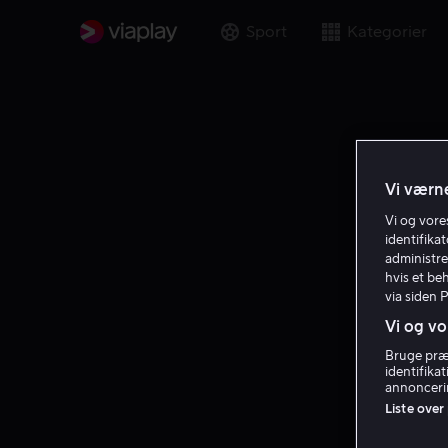
Sport
Kategorier
Vi værne
Vi og vor
identifika
administre
hvis et be
via siden 
Vi og vo
Bruge præc
identifika
annoncerin
Liste over