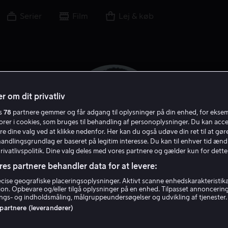
Serier
Film
Lej & køb
r om dit privatliv
es
78
partnere gemmer og får adgang til oplysninger på din enhed, for ekse
torer i cookies, som bruges til behandling af personoplysninger. Du kan acce
re dine valg ved at klikke nedenfor. Her kan du også udøve din ret til at gøre
handlingsgrundlag er baseret på legitim interesse. Du kan til enhver tid ænd
Privatlivspolitik. Dine valg deles med vores partnere og gælder kun for dette
res partnere behandler data for at levere:
Jay Ellis
ise geografiske placeringsoplysninger. Aktivt scanne enhedskarakteristika 
tion. Opbevare og/eller tilgå oplysninger på en enhed. Tilpasset annoncerin
gs- og indholdsmåling, målgruppeundersøgelser og udvikling af tjenester.
 partnere (leverandører)
Skuespiller
Gæst