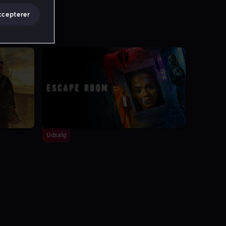
ccepterer
Udsalg