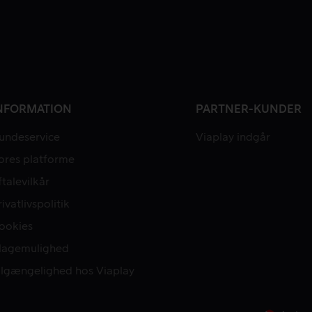
NFORMATION
PARTNER-KUNDER
undeservice
Viaplay indgår
ores platforme
ftalevilkår
rivatlivspolitik
ookies
lagemulighed
ilgængelighed hos Viaplay