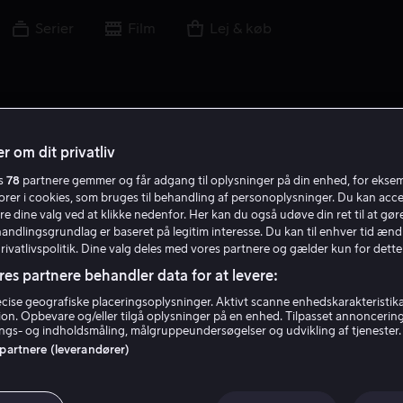
Serier
Film
Lej & køb
r om dit privatliv
es
78
partnere gemmer og får adgang til oplysninger på din enhed, for ekse
torer i cookies, som bruges til behandling af personoplysninger. Du kan acce
re dine valg ved at klikke nedenfor. Her kan du også udøve din ret til at gøre
handlingsgrundlag er baseret på legitim interesse. Du kan til enhver tid ænd
Privatlivspolitik. Dine valg deles med vores partnere og gælder kun for dette
res partnere behandler data for at levere:
ise geografiske placeringsoplysninger. Aktivt scanne enhedskarakteristika 
tion. Opbevare og/eller tilgå oplysninger på en enhed. Tilpasset annoncerin
Jean Yoon
gs- og indholdsmåling, målgruppeundersøgelser og udvikling af tjenester.
 partnere (leverandører)
Stemme
Gæst