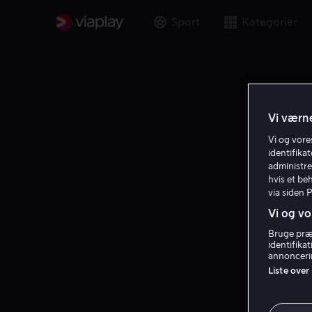
Sport
Kategorier
Vi værne
Vi og vor
identifika
administre
hvis et be
via siden 
Vi og vo
Bruge præc
identifika
annoncerin
Liste over