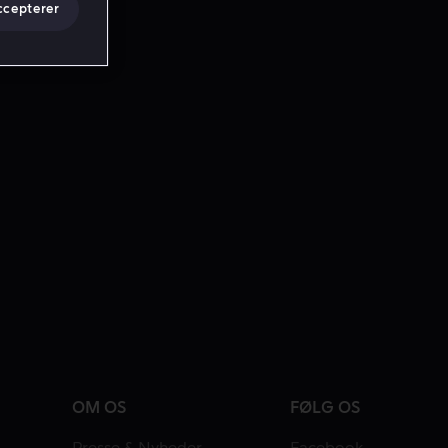
ccepterer
OM OS
FØLG OS