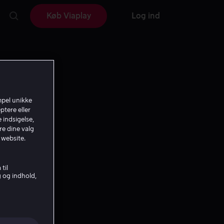
Køb Viaplay
Log ind
mpel unikke
ptere eller
 indsigelse,
re dine valg
 website.
til
g og indhold,