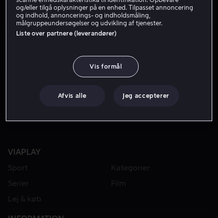
og/eller tilgå oplysninger på en enhed. Tilpasset annoncering
og indhold, annoncerings- og indholdsmåling,
målgruppeundersøgelser og udvikling af tjenester.
Liste over partnere (leverandører)
Vis formål
Lej 39 kr
Afvis alle
Jeg accepterer
VIAPLAY
Sport
Kategorier
Serier
Film
Lej & køb