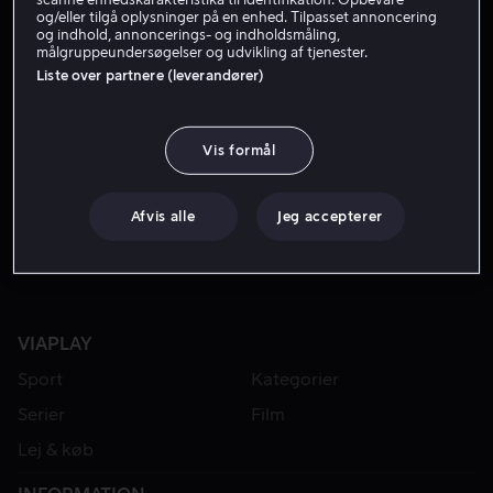
og/eller tilgå oplysninger på en enhed. Tilpasset annoncering
og indhold, annoncerings- og indholdsmåling,
målgruppeundersøgelser og udvikling af tjenester.
Liste over partnere (leverandører)
Vis formål
Fra 49 kr
Lej 55 kr
Afvis alle
Jeg accepterer
VIAPLAY
Sport
Kategorier
Serier
Film
Lej & køb