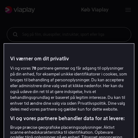
Køb Viaplay
Søg på film, skuespiller, instruktør, sport eller liga
Vi værner om dit privatliv
Vi og vores
78
partnere gemmer og får adgang til oplysninger
på din enhed, for eksempel unikke identifikatorer i cookies, som
bruges til behandling af personoplysninger. Du kan acceptere
eller administrere dine valg ved at klikke nedenfor. Her kan du
også udøve din ret til at gøre indsigelse, hvis et
behandlingsgrundlag er baseret på legitim interesse. Du kan til
enhver tid ændre dine valg via siden Privatlivspolitik. Dine valg
deles med vores partnere og gælder kun for dette website.
Vi og vores partnere behandler data for at levere:
Bruge præcise geografiske placeringsoplysninger. Aktivt
scanne enhedskarakteristika til identifikation. Opbevare
og/eller tilgå oplysninger på en enhed. Tilpasset annoncering