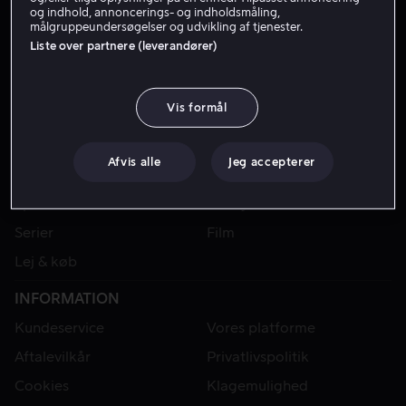
og indhold, annoncerings- og indholdsmåling,
målgruppeundersøgelser og udvikling af tjenester.
Liste over partnere (leverandører)
Vis formål
Afvis alle
Jeg accepterer
VIAPLAY
Sport
Kategorier
Serier
Film
Lej & køb
INFORMATION
Kundeservice
Vores platforme
Aftalevilkår
Privatlivspolitik
Cookies
Klagemulighed