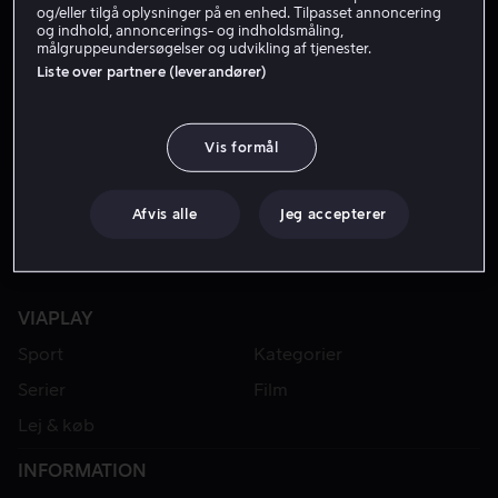
og/eller tilgå oplysninger på en enhed. Tilpasset annoncering
og indhold, annoncerings- og indholdsmåling,
målgruppeundersøgelser og udvikling af tjenester.
Liste over partnere (leverandører)
Vis formål
Afvis alle
Jeg accepterer
VIAPLAY
Sport
Kategorier
Serier
Film
Lej & køb
INFORMATION