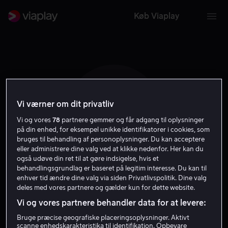
Køb Viaplay
Vi værner om dit privatliv
J S
Vi og vores
78
partnere gemmer og får adgang til oplysninger
på din enhed, for eksempel unikke identifikatorer i cookies, som
bruges til behandling af personoplysninger. Du kan acceptere
eller administrere dine valg ved at klikke nedenfor. Her kan du
også udøve din ret til at gøre indsigelse, hvis et
behandlingsgrundlag er baseret på legitim interesse. Du kan til
enhver tid ændre dine valg via siden Privatlivspolitik. Dine valg
Jesper Simo
deles med vores partnere og gælder kun for dette website.
Vi og vores partnere behandler data for at levere:
Vært
Bruge præcise geografiske placeringsoplysninger. Aktivt
scanne enhedskarakteristika til identifikation. Opbevare