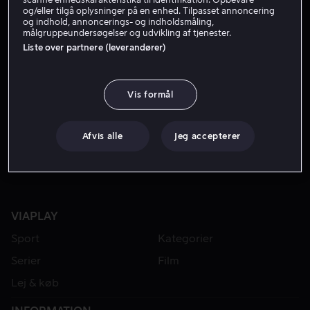
og/eller tilgå oplysninger på en enhed. Tilpasset annoncering
og indhold, annoncerings- og indholdsmåling,
målgruppeundersøgelser og udvikling af tjenester.
Liste over partnere (leverandører)
Vis formål
Fra 49 kr
Afvis alle
Jeg accepterer
VIAPLAY
Sport
Kategorier
Serier
Film
Lej & køb