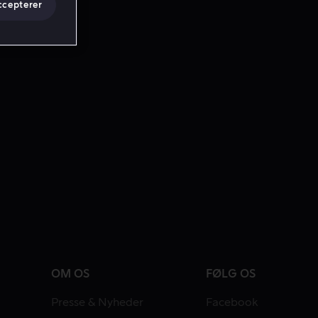
ccepterer
OM OS
FØLG OS
Presse & Nyheder
Facebook