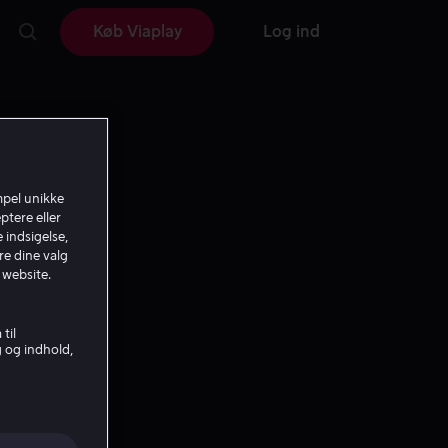
Køb Viaplay
Log ind
mpel unikke
ptere eller
 indsigelse,
re dine valg
 website.
til
g og indhold,