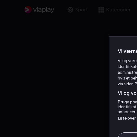
Sport
Kategorier
Vi værne
Vi og vor
identifika
administre
hvis et be
via siden 
Vi og vo
Bruge præc
identifika
annoncerin
Liste over