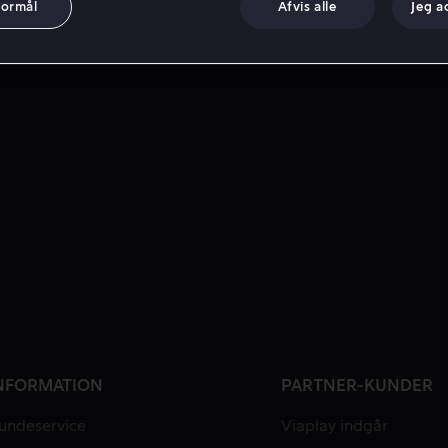
formål
Afvis alle
Jeg a
NFORMATION
PARTNER-KUNDER
undeservice
Viaplay indgår