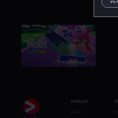
Vis 
5.7
2 Sæsoner
VIAPLAY
I
Sport
K