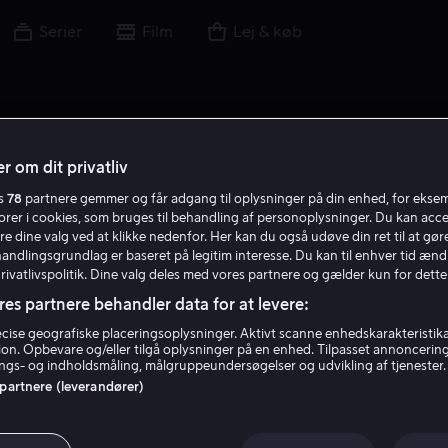
Serier
Film
Lej & køb
r om dit privatliv
es
78
partnere gemmer og får adgang til oplysninger på din enhed, for ekse
J M
torer i cookies, som bruges til behandling af personoplysninger. Du kan acce
re dine valg ved at klikke nedenfor. Her kan du også udøve din ret til at gøre
handlingsgrundlag er baseret på legitim interesse. Du kan til enhver tid ænd
Privatlivspolitik. Dine valg deles med vores partnere og gælder kun for dette
res partnere behandler data for at levere:
ise geografiske placeringsoplysninger. Aktivt scanne enhedskarakteristika 
tion. Opbevare og/eller tilgå oplysninger på en enhed. Tilpasset annoncerin
Jim Mortensen
gs- og indholdsmåling, målgruppeundersøgelser og udvikling af tjenester.
 partnere (leverandører)
Instruktør