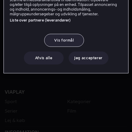
og/eller tilgå oplysninger på en enhed. Tilpasset annoncering
og indhold, annoncerings- og indholdsmåling,
målgruppeundersøgelser og udvikling af tjenester.
Liste over partnere (leverandører)
Vis formål
Fra 49 kr
Afvis alle
Jeg accepterer
VIAPLAY
Sport
Kategorier
Serier
Film
Lej & køb