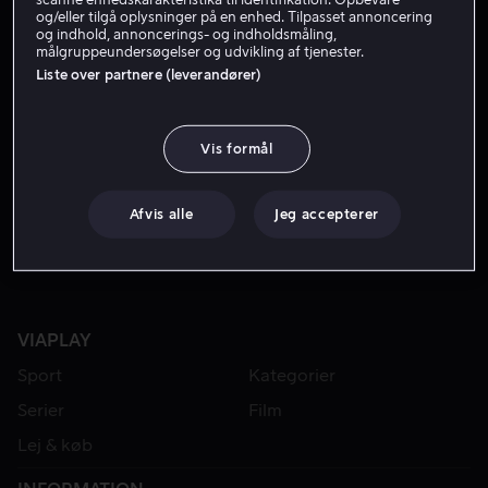
og/eller tilgå oplysninger på en enhed. Tilpasset annoncering
og indhold, annoncerings- og indholdsmåling,
målgruppeundersøgelser og udvikling af tjenester.
Liste over partnere (leverandører)
Vis formål
Fra 59 kr
Afvis alle
Jeg accepterer
VIAPLAY
Sport
Kategorier
Serier
Film
Lej & køb