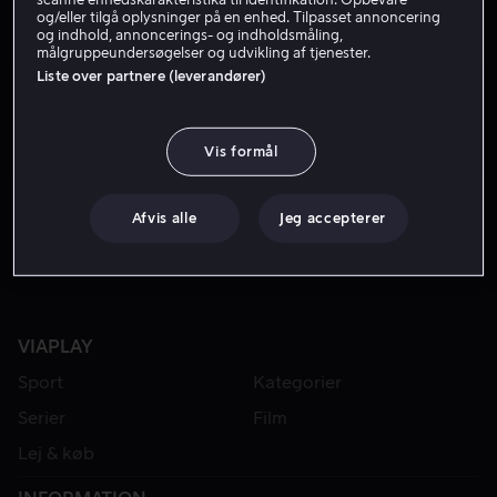
og/eller tilgå oplysninger på en enhed. Tilpasset annoncering
og indhold, annoncerings- og indholdsmåling,
målgruppeundersøgelser og udvikling af tjenester.
Liste over partnere (leverandører)
Vis formål
Fra 59 kr
Afvis alle
Jeg accepterer
VIAPLAY
Sport
Kategorier
Serier
Film
Lej & køb