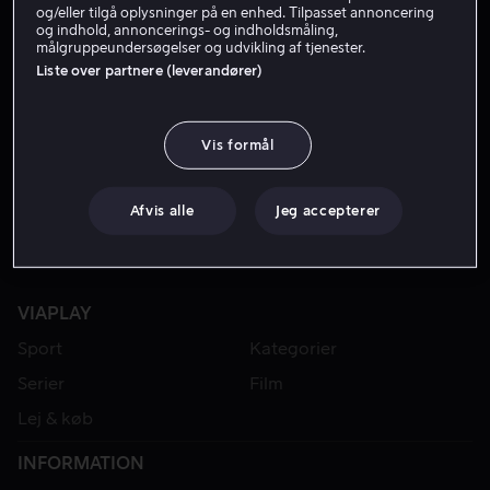
og/eller tilgå oplysninger på en enhed. Tilpasset annoncering
og indhold, annoncerings- og indholdsmåling,
målgruppeundersøgelser og udvikling af tjenester.
Liste over partnere (leverandører)
Vis formål
Afvis alle
Jeg accepterer
VIAPLAY
Sport
Kategorier
Serier
Film
Lej & køb
INFORMATION