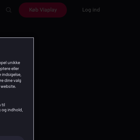
Køb Viaplay
Log ind
mpel unikke
ptere eller
 indsigelse,
re dine valg
 website.
til
g og indhold,