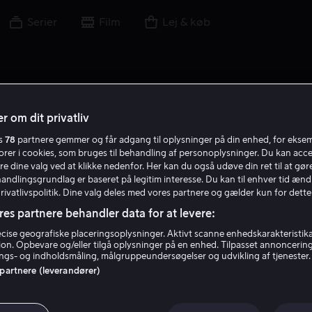
Serier
Film
Lej & køb
r om dit privatliv
es
78
partnere gemmer og får adgang til oplysninger på din enhed, for ekse
torer i cookies, som bruges til behandling af personoplysninger. Du kan acce
re dine valg ved at klikke nedenfor. Her kan du også udøve din ret til at gøre
handlingsgrundlag er baseret på legitim interesse. Du kan til enhver tid ænd
Privatlivspolitik. Dine valg deles med vores partnere og gælder kun for dette
res partnere behandler data for at levere:
ise geografiske placeringsoplysninger. Aktivt scanne enhedskarakteristika 
tion. Opbevare og/eller tilgå oplysninger på en enhed. Tilpasset annoncerin
John Glover
gs- og indholdsmåling, målgruppeundersøgelser og udvikling af tjenester.
 partnere (leverandører)
Skuespiller
Gæst