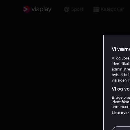
Sport
Kategorier
Vi værne
Vi og vor
identifika
administre
hvis et be
via siden 
Vi og vo
Bruge præc
identifika
annoncerin
Liste over