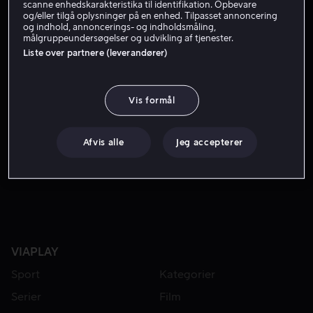
scanne enhedskarakteristika til identifikation. Opbevare
Producer
Instruktør
og/eller tilgå oplysninger på en enhed. Tilpasset annoncering
og indhold, annoncerings- og indholdsmåling,
målgruppeundersøgelser og udvikling af tjenester.
Liste over partnere (leverandører)
Vis formål
Afvis alle
Jeg accepterer
Fra 49 kr
VIAPLAY
Sport
Kategorier
Serier
Film