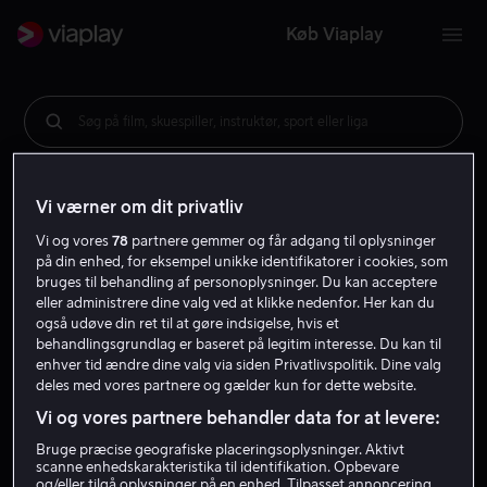
Køb Viaplay
Søg på film, skuespiller, instruktør, sport eller liga
Vi værner om dit privatliv
Vi og vores
78
partnere gemmer og får adgang til oplysninger
på din enhed, for eksempel unikke identifikatorer i cookies, som
bruges til behandling af personoplysninger. Du kan acceptere
eller administrere dine valg ved at klikke nedenfor. Her kan du
også udøve din ret til at gøre indsigelse, hvis et
behandlingsgrundlag er baseret på legitim interesse. Du kan til
enhver tid ændre dine valg via siden Privatlivspolitik. Dine valg
deles med vores partnere og gælder kun for dette website.
Vi og vores partnere behandler data for at levere:
Bruge præcise geografiske placeringsoplysninger. Aktivt
scanne enhedskarakteristika til identifikation. Opbevare
og/eller tilgå oplysninger på en enhed. Tilpasset annoncering