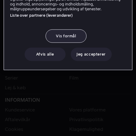
og indhold, annoncerings- og indholdsmåling,
målgruppeundersøgelser og udvikling af tjenester.
Liste over partnere (leverandører)
Vis formål
Afvis alle
Jeg accepterer
VIAPLAY
Sport
Kategorier
Serier
Film
Lej & køb
INFORMATION
Kundeservice
Vores platforme
Aftalevilkår
Privatlivspolitik
Cookies
Klagemulighed