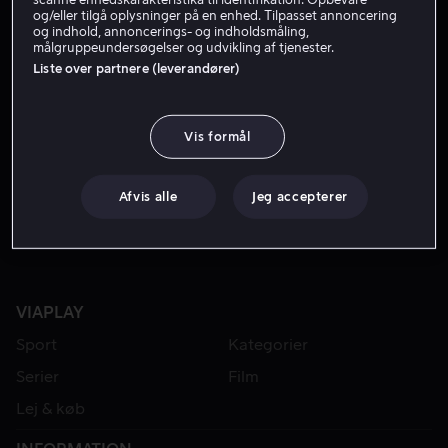
og/eller tilgå oplysninger på en enhed. Tilpasset annoncering
og indhold, annoncerings- og indholdsmåling,
målgruppeundersøgelser og udvikling af tjenester.
Liste over partnere (leverandører)
Vis formål
Lej 49 kr
Afvis alle
Jeg accepterer
VIAPLAY
Sport
Kategorier
Serier
Film
Lej & køb