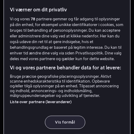
Vi værner om dit privatliv
Vi og vores
78
partnere gemmer og får adgang til oplysninger
på din enhed, for eksempel unikke identifikatorer i cookies, som
bruges til behandling af personoplysninger. Du kan acceptere
eller administrere dine valg ved at klikke nedenfor. Her kan du
også udøve din ret til at gøre indsigelse, hvis et
behandlingsgrundlag er baseret på legitim interesse. Du kan til
enhver tid ændre dine valg via siden Privatlivspolitik. Dine valg
Fra 59 kr
Fra 49 kr
deles med vores partnere og gælder kun for dette website.
Vi og vores partnere behandler data for at levere:
Bruge præcise geografiske placeringsoplysninger. Aktivt
scanne enhedskarakteristika til identifikation. Opbevare
og/eller tilgå oplysninger på en enhed. Tilpasset annoncering
og indhold, annoncerings- og indholdsmåling,
målgruppeundersøgelser og udvikling af tjenester.
Fra 49 kr
Fra 49 kr
Liste over partnere (leverandører)
Vis formål