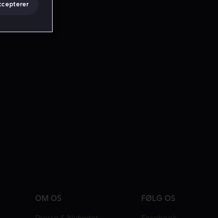
ccepterer
OM OS
FØLG OS