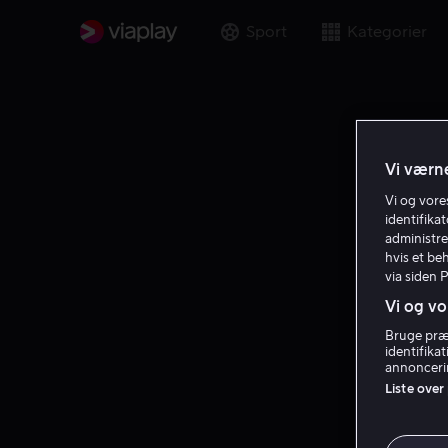
Sport
Kategorier
Vi værne
Vi og vor
identifika
administre
hvis et be
via siden 
Vi og vo
Bruge præc
identifika
annoncerin
Liste over