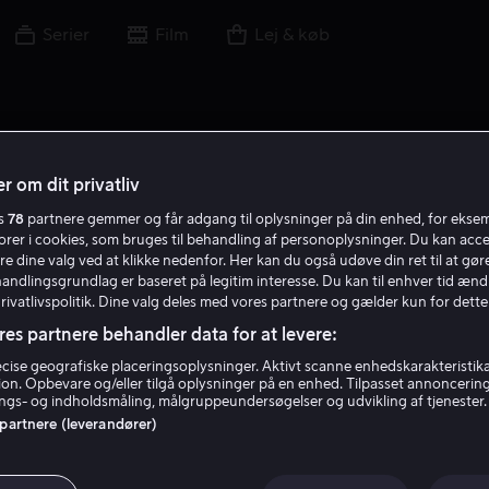
Serier
Film
Lej & køb
r om dit privatliv
es
78
partnere gemmer og får adgang til oplysninger på din enhed, for ekse
torer i cookies, som bruges til behandling af personoplysninger. Du kan acce
re dine valg ved at klikke nedenfor. Her kan du også udøve din ret til at gøre
handlingsgrundlag er baseret på legitim interesse. Du kan til enhver tid ænd
Privatlivspolitik. Dine valg deles med vores partnere og gælder kun for dette
res partnere behandler data for at levere:
ise geografiske placeringsoplysninger. Aktivt scanne enhedskarakteristika 
tion. Opbevare og/eller tilgå oplysninger på en enhed. Tilpasset annoncerin
Joseph Sargent
gs- og indholdsmåling, målgruppeundersøgelser og udvikling af tjenester.
 partnere (leverandører)
Gæst
Producer
Instruktør