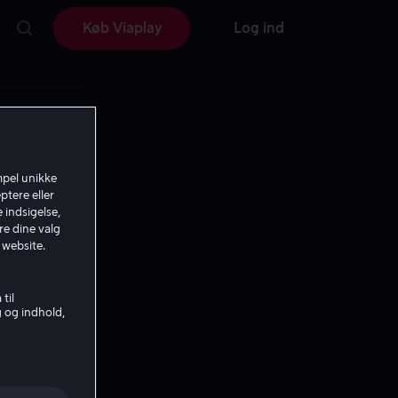
Køb Viaplay
Log ind
mpel unikke
ptere eller
 indsigelse,
re dine valg
 website.
til
g og indhold,